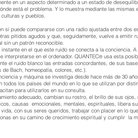
te en un aspecto determinado a un estado de desequilibrio
dónde está el problema. Y lo muestra mediante las mismas 
 culturas y pueblos.
n sí puede compararse con una radio ajustada entre dos e
tras pitidos agudos y que, seguidamente, vuelve a emitir ru
l sin un patrón reconocible.
instante en el que este ruido se conecta a la conciencia. A
 e interpretarse en el ordenador. QUANTEC
usa esta posibi
®
nte el ruido blanco las entradas concordantes, de sus base
s de Bach, homeopatía, colores, etc.).
onciencia y máquina se investiga desde hace más de 30 año
n todos los países del mundo en lo que se utilizan por disti
citan para utilizarlos en su consulta.
amiento adecuado, cambian su rostro, el brillo de sus ojos,
icos, causas emocionales, mentales, espirituales, libera 
vida, con sus seres queridos, trabajar con placer en lo que
sonas en su camino de crecimiento espiritual y cumplir la m