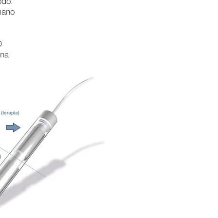
odo.
 mano
D
ina