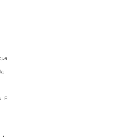
que
la
. El