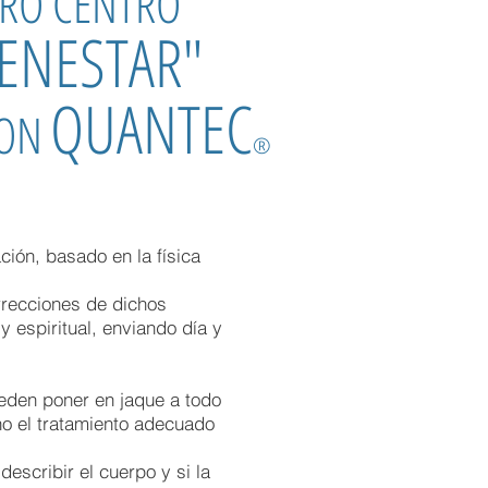
RO CENTRO
IENESTAR"
QUANTEC
CON
®
ión, basado en la física
recciones de dichos
 espiritual, enviando día y
ueden poner en jaque a todo
no el tratamiento adecuado
escribir el cuerpo y si la