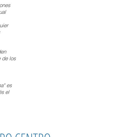
iones
ual
uier
den
 de los
a" es
és el