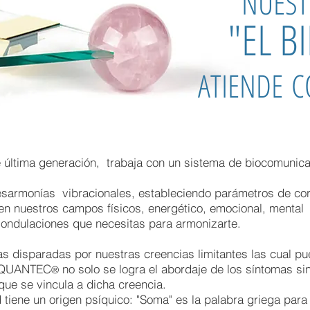
NUEST
"EL B
ATIENDE 
 última generación, trabaja con un sistema de biocomunicac
sarmonías vibracionales, estableciendo parámetros de cor
n nuestros campos físicos, energético, emocional, mental y
 ondulaciones que necesitas para armonizarte.
as disparadas por nuestras creencias limitantes las cual p
n QUANTEC
no solo se logra el abordaje de los síntomas si
®
que se vincula a dicha creencia.
iene un origen psíquico: "Soma" es la palabra griega para d